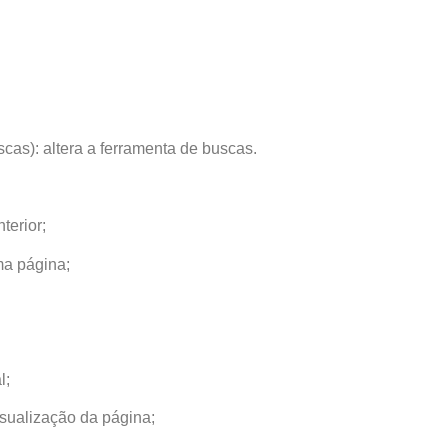
scas): altera a ferramenta de buscas.
terior;
ma página;
l;
isualização da página;