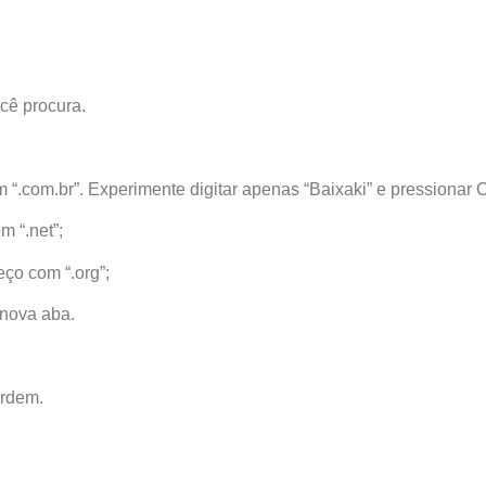
cê procura.
 “.com.br”. Experimente digitar apenas “Baixaki” e pressionar Ct
m “.net”;
eço com “.org”;
 nova aba.
ordem.