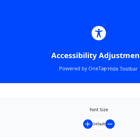
Accessibility Adjustmen
Powered by
OneTap
Hide Toolbar
Font Size
Default