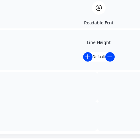
Readable Font
Line Height
Default
Certidões Negativas
Início
»
Certidões Negativas