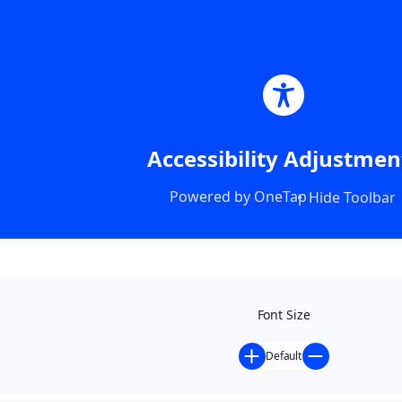
Accessibility Adjustmen
Powered by
OneTap
Hide Toolbar
Font Size
Default