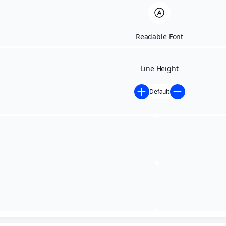
Readable Font
Line Height
Default
Início
»
Contratações Diretas
»
AUTORIZAÇÃO
DE DISPENSA DE LICITAÇÃO Nº 022/2026
AUTORIZAÇÃO DE
DISPENSA DE
LICITAÇÃO Nº