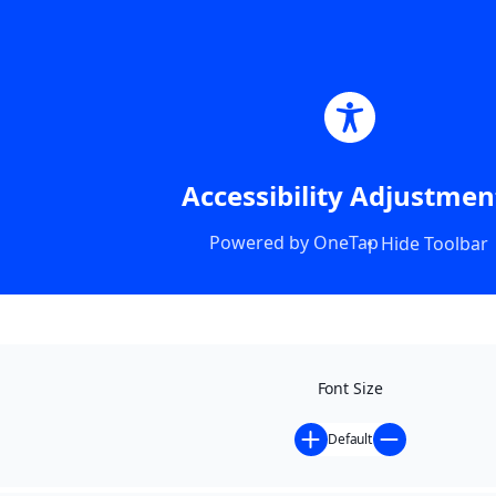
Accessibility Adjustmen
Powered by
OneTap
Hide Toolbar
Font Size
Default