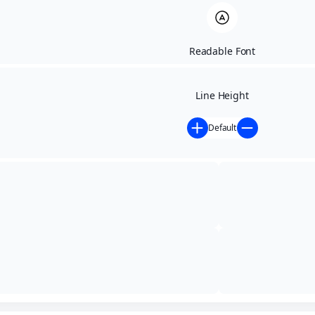
Readable Font
Line Height
Default
Início
»
Licitações - anteriores
»
AVISO DE ABERTURA –
PREGÃO PRESENCIAL N.º 009/2023
AVISO DE ABERTURA
– PREGÃO
PRESENCIAL N.º
009/2023