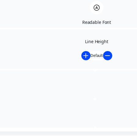
Readable Font
Line Height
Default
Início
»
Contratações Diretas
»
AVISO DE DISPENSA DE
LICITAÇÃO – DIGITALIZAÇÃO
AVISO DE DISPENSA
DE LICITAÇÃO –
DIGITALIZAÇÃO
Modalidade