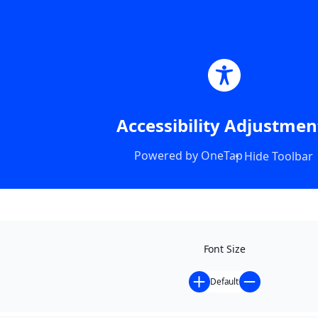
Accessibility Adjustmen
Powered by
OneTap
Hide Toolbar
Font Size
Default