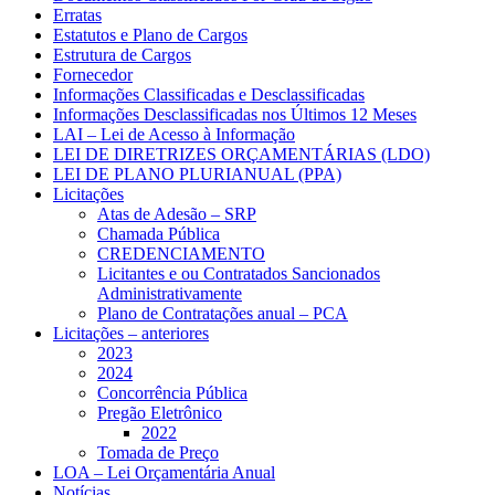
Erratas
Estatutos e Plano de Cargos
Estrutura de Cargos
Fornecedor
Informações Classificadas e Desclassificadas
Informações Desclassificadas nos Últimos 12 Meses
LAI – Lei de Acesso à Informação
LEI DE DIRETRIZES ORÇAMENTÁRIAS (LDO)
LEI DE PLANO PLURIANUAL (PPA)
Licitações
Atas de Adesão – SRP
Chamada Pública
CREDENCIAMENTO
Licitantes e ou Contratados Sancionados
Administrativamente
Plano de Contratações anual – PCA
Licitações – anteriores
2023
2024
Concorrência Pública
Pregão Eletrônico
2022
Tomada de Preço
LOA – Lei Orçamentária Anual
Notícias