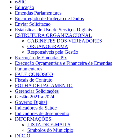
e-SIC
Educação
Emendas Parlamentares
Encarregado de Proteção de Dados
Enviar Solicitacao
Estatísticas de Uso de Serviços Digitais
ESTRUTURA ORGANIZACIONAL
GABINETES DOS VEREADORES
ORGANOGRAMA
Responsáveis pela Gestão
Execução de Emendas Pix
Execução Orçamentária e Financeira de Emendas
Parlamentares
FALE CONOSCO
Fiscais de Contrato
FOLHA DE PAGAMENTO
Gerenciar Solicitações
Gestão 2021 a 2024
Governo Digital
Indicadores da Saúde
Indicadores de desempenho
INFORMAÇÕES
LISTA DE E-MAILS
Símbolos do Município
INÍCIO