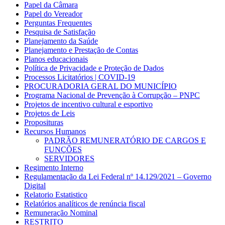
Papel da Câmara
Papel do Vereador
Perguntas Frequentes
Pesquisa de Satisfação
Planejamento da Saúde
Planejamento e Prestação de Contas
Planos educacionais
Política de Privacidade e Proteção de Dados
Processos Licitatórios | COVID-19
PROCURADORIA GERAL DO MUNICÍPIO
Programa Nacional de Prevenção à Corrupção – PNPC
Projetos de incentivo cultural e esportivo
Projetos de Leis
Proposituras
Recursos Humanos
PADRÃO REMUNERATÓRIO DE CARGOS E
FUNÇÕES
SERVIDORES
Regimento Interno
Regulamentação da Lei Federal nº 14.129/2021 – Governo
Digital
Relatorio Estatistico
Relatórios analíticos de renúncia fiscal
Remuneração Nominal
RESTRITO