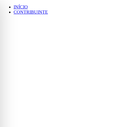
Ir
INÍCIO
para
CONTRIBUINTE
o
conteúdo