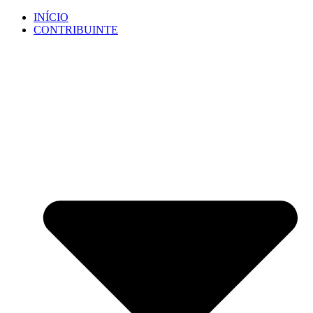
Ir
INÍCIO
para
CONTRIBUINTE
o
conteúdo