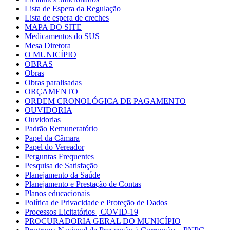
Lista de Espera da Regulação
Lista de espera de creches
MAPA DO SITE
Medicamentos do SUS
Mesa Diretora
O MUNICÍPIO
OBRAS
Obras
Obras paralisadas
ORÇAMENTO
ORDEM CRONOLÓGICA DE PAGAMENTO
OUVIDORIA
Ouvidorias
Padrão Remuneratório
Papel da Câmara
Papel do Vereador
Perguntas Frequentes
Pesquisa de Satisfação
Planejamento da Saúde
Planejamento e Prestação de Contas
Planos educacionais
Política de Privacidade e Proteção de Dados
Processos Licitatórios | COVID-19
PROCURADORIA GERAL DO MUNICÍPIO