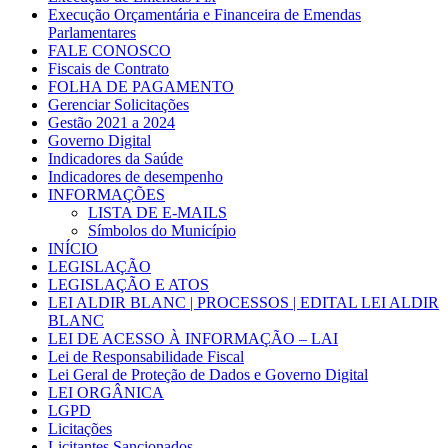
Execução Orçamentária e Financeira de Emendas
Parlamentares
FALE CONOSCO
Fiscais de Contrato
FOLHA DE PAGAMENTO
Gerenciar Solicitações
Gestão 2021 a 2024
Governo Digital
Indicadores da Saúde
Indicadores de desempenho
INFORMAÇÕES
LISTA DE E-MAILS
Símbolos do Município
INÍCIO
LEGISLAÇÃO
LEGISLAÇÃO E ATOS
LEI ALDIR BLANC | PROCESSOS | EDITAL LEI ALDIR
BLANC
LEI DE ACESSO À INFORMAÇÃO – LAI
Lei de Responsabilidade Fiscal
Lei Geral de Proteção de Dados e Governo Digital
LEI ORGÂNICA
LGPD
Licitações
Licitantes Sancionados