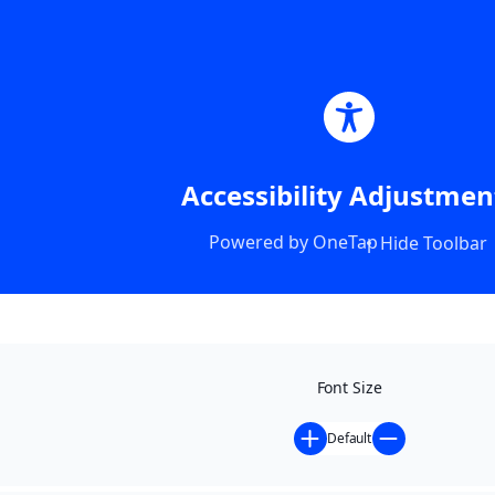
Accessibility Adjustmen
Powered by
OneTap
Hide Toolbar
Font Size
Default