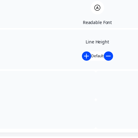
Readable Font
Line Height
Default
Início
»
Contratações Diretas - anteriores a 02/05/2024
»
AVISO DE HOMOLOGAÇÃO PREGÃO PRESENCIAL Nº.
003/2023 e EXTRATO DO CONTRATO Nº 026/2023
AVISO DE HOMOLOGAÇÃO