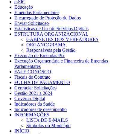
e-SIC
Educação
Emendas Parlamentares
Encarregado de Proteção de Dados
Enviar Solicitacao
Estatísticas de Uso de Serviços Digitais
ESTRUTURA ORGANIZACIONAL
GABINETES DOS VEREADORES
ORGANOGRAMA
Responsáveis pela Gestão
Execução de Emendas Pix
Execução Orçamentária e Financeira de Emendas
Parlamentares
FALE CONOSCO
Fiscais de Contrato
FOLHA DE PAGAMENTO
Gerenciar Solicitações
Gestão 2021 a 2024
Governo Digital
Indicadores da Saúde
Indicadores de desempenho
INFORMAÇÕES
LISTA DE E-MAILS
Símbolos do Município
INÍCIO