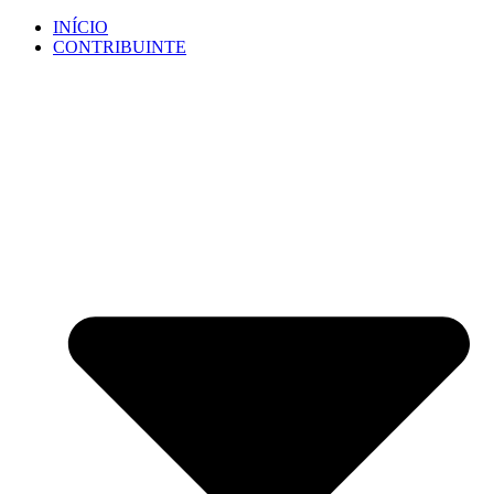
Ir
INÍCIO
para
CONTRIBUINTE
o
conteúdo