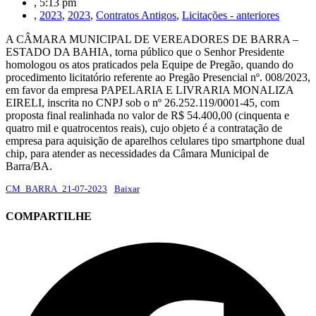
,
5:13 pm
,
2023
,
2023
,
Contratos Antigos
,
Licitações - anteriores
A CÂMARA MUNICIPAL DE VEREADORES DE BARRA –
ESTADO DA BAHIA, torna público que o Senhor Presidente
homologou os atos praticados pela Equipe de Pregão, quando do
procedimento licitatório referente ao Pregão Presencial nº. 008/2023,
em favor da empresa PAPELARIA E LIVRARIA MONALIZA
EIRELI, inscrita no CNPJ sob o nº 26.252.119/0001-45, com
proposta final realinhada no valor de R$ 54.400,00 (cinquenta e
quatro mil e quatrocentos reais), cujo objeto é a contratação de
empresa para aquisição de aparelhos celulares tipo smartphone dual
chip, para atender as necessidades da Câmara Municipal de
Barra/BA.
CM_BARRA_21-07-2023
Baixar
COMPARTILHE