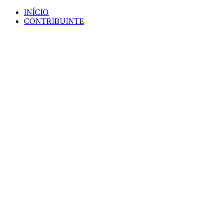
Ir
INÍCIO
para
CONTRIBUINTE
o
conteúdo