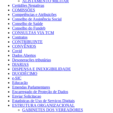
ALISTAMENTO MILITAR
Certidões Negativas
COMISSÕES
Competências e Atribuições
Conselho de Assistência Social
Conselho de Saúde
Conselho do Fundeb
CONSULTAS VIA TCM
Contratos
CONTRIBUINTE
CONVÊNIOS
Covid
Dados Abertos
Desonerações tributárias
DIARIAS
DISPENSA E INEXIGIBILIDADE
DUODÉCIMO
e-SIC
Educação
Emendas Parlamentares
Encarregado de Proteção de Dados
Enviar Solicitacao
Estatísticas de Uso de Serviços Digitais
ESTRUTURA ORGANIZACIONAL
GABINETES DOS VEREADORES