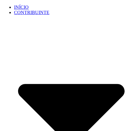
Ir
INÍCIO
para
CONTRIBUINTE
o
conteúdo