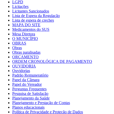
LGPD
Licitações
Licitantes Sancionados
Lista de Espera da Regulação
Lista de espera de creches
MAPA DO SITE
Medicamentos do SUS
Mesa Diretora
O MUNICÍPIO
OBRAS
Obras
Obras paralisadas
ORÇAMENTO
ORDEM CRONOLÓGICA DE PAGAMENTO
OUVIDORIA
Ouvidorias
Padrão Remuneratório
Papel da Câmara
Papel do Vereador
Perguntas Frequentes
Pesquisa de Satisfação
Planejamento da Saúde
Planejamento e Prestação de Contas
Planos educacionais
Política de Privacidade e Proteção de Dados