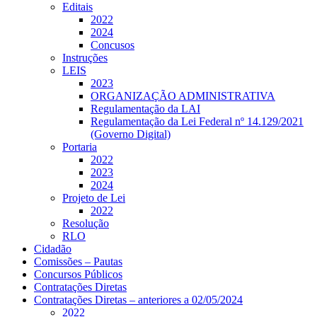
Editais
2022
2024
Concusos
Instruções
LEIS
2023
ORGANIZAÇÃO ADMINISTRATIVA
Regulamentação da LAI
Regulamentação da Lei Federal nº 14.129/2021
(Governo Digital)
Portaria
2022
2023
2024
Projeto de Lei
2022
Resolução
RLO
Cidadão
Comissões – Pautas
Concursos Públicos
Contratações Diretas
Contratações Diretas – anteriores a 02/05/2024
2022