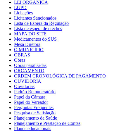
LEI ORGÂNICA
LGPD
Licitações
Licitantes Sancionados
Lista de Espera da Regulação
Lista de espera de creches
MAPA DO SITE
Medicamentos do SUS
Mesa Diretora
O MUNICÍPIO
OBRAS
Obras
Obras paralisadas
ORÇAMENTO
ORDEM CRONOLÓGICA DE PAGAMENTO
OUVIDORIA
Ouvidorias
Padrão Remuneratório
Papel da Câmara
Papel do Vereador
Perguntas Frequentes
Pesquisa de Satisfação
Planejamento da Saúde
Planejamento e Prestação de Contas
Planos educacionais