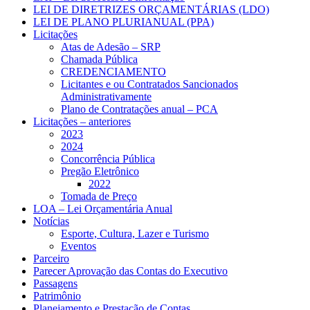
LEI DE DIRETRIZES ORÇAMENTÁRIAS (LDO)
LEI DE PLANO PLURIANUAL (PPA)
Licitações
Atas de Adesão – SRP
Chamada Pública
CREDENCIAMENTO
Licitantes e ou Contratados Sancionados
Administrativamente
Plano de Contratações anual – PCA
Licitações – anteriores
2023
2024
Concorrência Pública
Pregão Eletrônico
2022
Tomada de Preço
LOA – Lei Orçamentária Anual
Notícias
Esporte, Cultura, Lazer e Turismo
Eventos
Parceiro
Parecer Aprovação das Contas do Executivo
Passagens
Patrimônio
Planejamento e Prestação de Contas