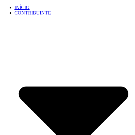
Ir
INÍCIO
para
CONTRIBUINTE
o
conteúdo