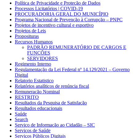
Política de Privacidade e Proteção de Dados
Processos Licitatórios | COVID-19
PROCURADORIA GERAL DO MUNICÍPIO
Programa Nacional de Prevenção à Corrupção – PNPC
Projetos de incentivo cultural e esportivo
Projetos de Leis
Proposituras
Recursos Humanos
PADRÃO REMUNERATÓRIO DE CARGOS E
FUNÇÕES
SERVIDORES
Regimento Interno
Regulamentação da Lei Federal nº 14.129/2021 – Governo
Digital
Relatorio Estatistico
Relatórios analíticos de renúncia fiscal
Remuneração Nominal
RESTRITO
Resultados da Pesquisa de Satisfação
Resultados educacionais
Saúde
Search
Serviço de Informação ao Cidadão – SIC
Serviços de Saúde
Serviços Públicos Digitais