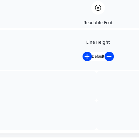
Readable Font
Line Height
Default
Início
»
Contratações Diretas
»
DISPENSA DE
LICITAÇÃO Nº: 006/2026
DISPENSA DE
LICITAÇÃO Nº:
006/2026