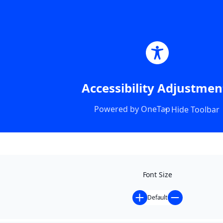
Accessibility Adjustmen
Powered by
OneTap
Hide Toolbar
Font Size
Default