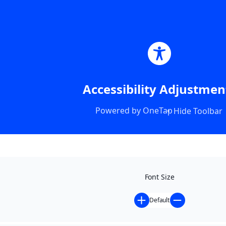
Accessibility Adjustmen
Powered by
OneTap
Hide Toolbar
Font Size
Default