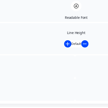
Readable Font
Line Height
Default
Início
»
Contratações Diretas - anteriores a 02/05/2024
»
DISPENSA DE LICITAÇÃO Nº 026 e 027/2023 e
EXTRATO DE CONTRATO Nº 035/2023
DISPENSA DE
LICITAÇÃO Nº 026 e
027/2023 e EXTRATO