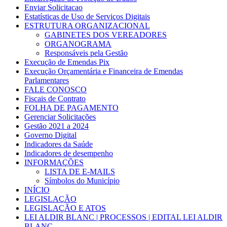
Enviar Solicitacao
Estatísticas de Uso de Serviços Digitais
ESTRUTURA ORGANIZACIONAL
GABINETES DOS VEREADORES
ORGANOGRAMA
Responsáveis pela Gestão
Execução de Emendas Pix
Execução Orçamentária e Financeira de Emendas
Parlamentares
FALE CONOSCO
Fiscais de Contrato
FOLHA DE PAGAMENTO
Gerenciar Solicitações
Gestão 2021 a 2024
Governo Digital
Indicadores da Saúde
Indicadores de desempenho
INFORMAÇÕES
LISTA DE E-MAILS
Símbolos do Município
INÍCIO
LEGISLAÇÃO
LEGISLAÇÃO E ATOS
LEI ALDIR BLANC | PROCESSOS | EDITAL LEI ALDIR
BLANC