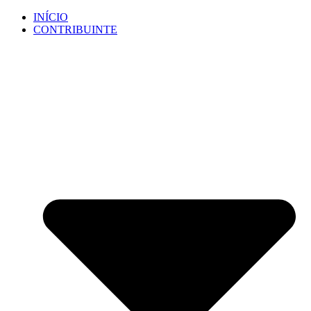
Ir
INÍCIO
para
CONTRIBUINTE
o
conteúdo