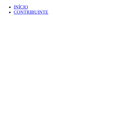
Ir
INÍCIO
para
CONTRIBUINTE
o
conteúdo