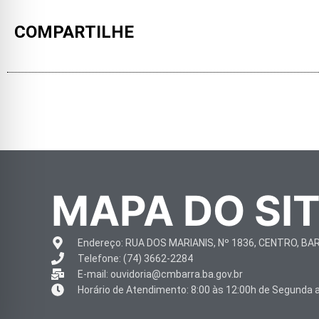
COMPARTILHE
MAPA DO SI
Endereço: RUA DOS MARIANIS, Nº 1836, CENTRO, BA
Telefone: (74) 3662-2284
E-mail: ouvidoria@cmbarra.ba.gov.br
Horário de Atendimento: 8:00 às 12:00h de Segunda a