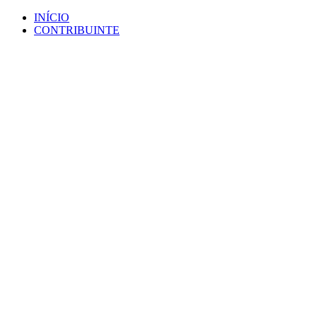
Ir
INÍCIO
para
CONTRIBUINTE
o
conteúdo