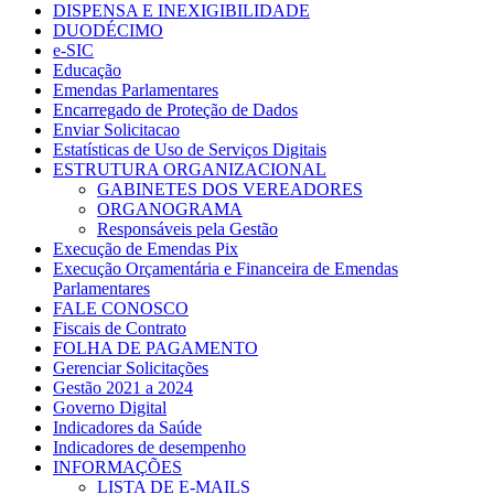
DISPENSA E INEXIGIBILIDADE
DUODÉCIMO
e-SIC
Educação
Emendas Parlamentares
Encarregado de Proteção de Dados
Enviar Solicitacao
Estatísticas de Uso de Serviços Digitais
ESTRUTURA ORGANIZACIONAL
GABINETES DOS VEREADORES
ORGANOGRAMA
Responsáveis pela Gestão
Execução de Emendas Pix
Execução Orçamentária e Financeira de Emendas
Parlamentares
FALE CONOSCO
Fiscais de Contrato
FOLHA DE PAGAMENTO
Gerenciar Solicitações
Gestão 2021 a 2024
Governo Digital
Indicadores da Saúde
Indicadores de desempenho
INFORMAÇÕES
LISTA DE E-MAILS