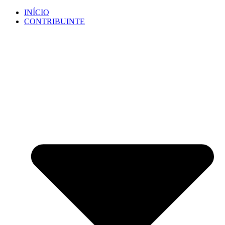
Ir
INÍCIO
para
CONTRIBUINTE
o
conteúdo