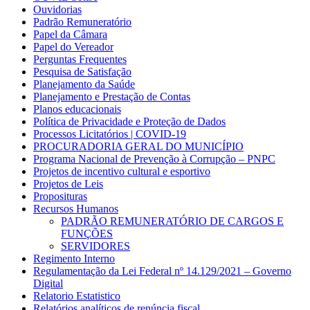
Ouvidorias
Padrão Remuneratório
Papel da Câmara
Papel do Vereador
Perguntas Frequentes
Pesquisa de Satisfação
Planejamento da Saúde
Planejamento e Prestação de Contas
Planos educacionais
Política de Privacidade e Proteção de Dados
Processos Licitatórios | COVID-19
PROCURADORIA GERAL DO MUNICÍPIO
Programa Nacional de Prevenção à Corrupção – PNPC
Projetos de incentivo cultural e esportivo
Projetos de Leis
Proposituras
Recursos Humanos
PADRÃO REMUNERATÓRIO DE CARGOS E
FUNÇÕES
SERVIDORES
Regimento Interno
Regulamentação da Lei Federal nº 14.129/2021 – Governo
Digital
Relatorio Estatistico
Relatórios analíticos de renúncia fiscal