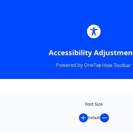
Accessibility Adjustmen
Powered by
OneTap
Hide Toolbar
Font Size
Default