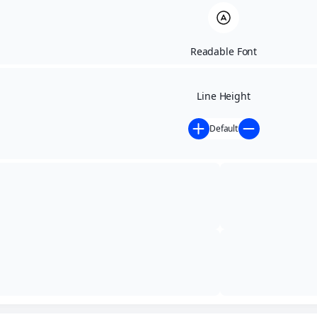
Readable Font
Line Height
Default
Início
»
Contratações Diretas
»
DISPENSA DE
LICITAÇÃO Nº 016/2026 – AUTORIZAÇÃO
DISPENSA DE
LICITAÇÃO Nº
016/2026 –
AUTORIZAÇÃO