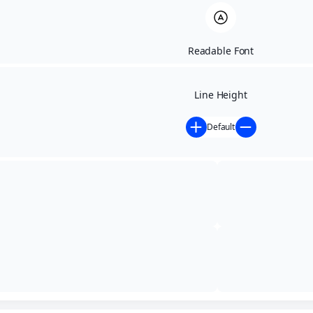
Readable Font
Line Height
Default
Início
»
Contratações Diretas
»
EXTRATO DE
AUTORIZAÇÃO DE DISPENSA DE LICITAÇÃO Nº
024/2025
EXTRATO DE
AUTORIZAÇÃO DE