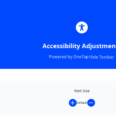
Accessibility Adjustmen
Powered by
OneTap
Hide Toolbar
Font Size
Default