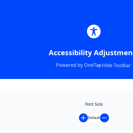
Accessibility Adjustmen
Powered by
OneTap
Hide Toolbar
Font Size
Default