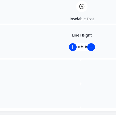
Readable Font
Line Height
Default
Início
»
Contratações Diretas - anteriores a 02/05/2024
»
EXTRATO DE DISPENSA DE LICITAÇÃO Nº 045/2022
EXTRATO DE DISPENSA DE
LICITAÇÃO Nº 045/2022