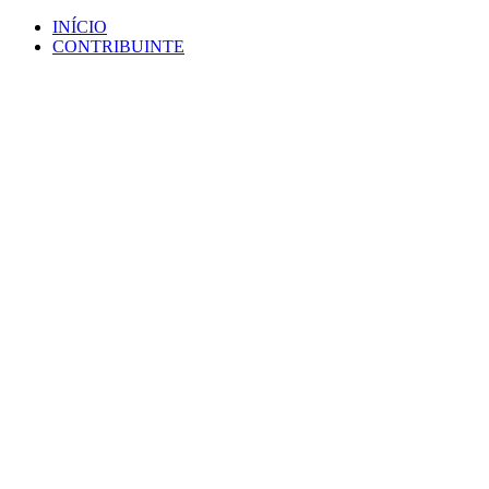
Ir
INÍCIO
para
CONTRIBUINTE
o
conteúdo