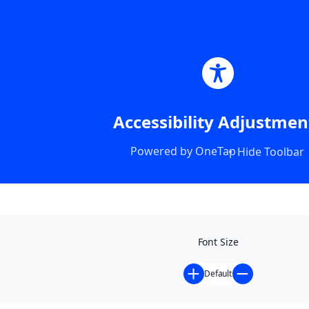
Accessibility Adjustmen
Powered by
OneTap
Hide Toolbar
Font Size
Default