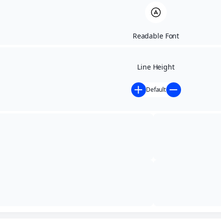
Readable Font
Line Height
Default
Início
»
Contratos Antigos
»
EXTRATO DE RATIFICAÇÃO
Nº 034/2023 E EXTRATO DE CONTRATO Nº 033/2023
EXTRATO DE
RATIFICAÇÃO Nº
034/2023 E EXTRATO
DE CONTRATO Nº