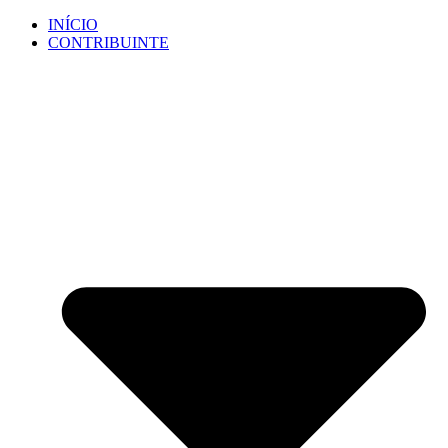
Ir
INÍCIO
para
CONTRIBUINTE
o
conteúdo