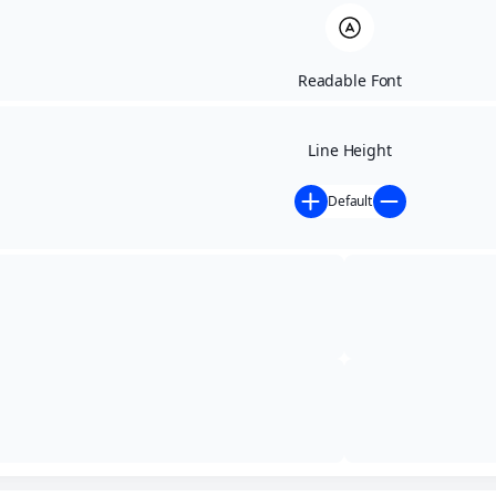
Readable Font
Line Height
Default
Início
»
Notícias
»
Hoje celebramos quem faz o mundo
acontecer todos os dias 💼✨
Hoje celebramos quem faz o
mundo acontecer todos os