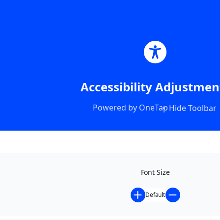
Accessibility Adjustmen
Powered by
OneTap
Hide Toolbar
Font Size
Default