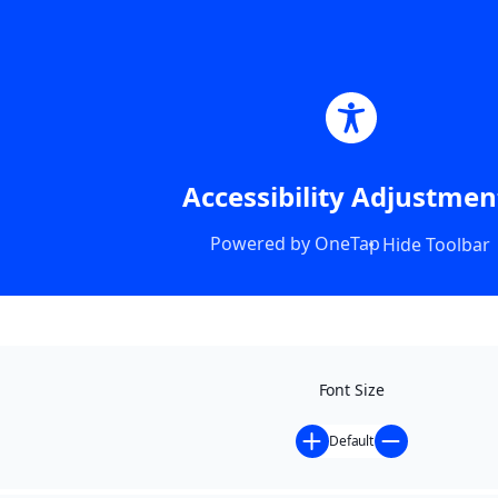
Accessibility Adjustmen
Powered by
OneTap
Hide Toolbar
Font Size
Default