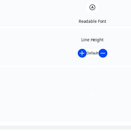
Readable Font
Line Height
Default
Início
»
Contratações Diretas - anteriores a 02/05/2024
»
INEXIGIBILIDADE DE LICITAÇÃO Nº 004/2023 ,EXTRATO
DE CONTRATO Nº 041/2023
INEXIGIBILIDADE DE