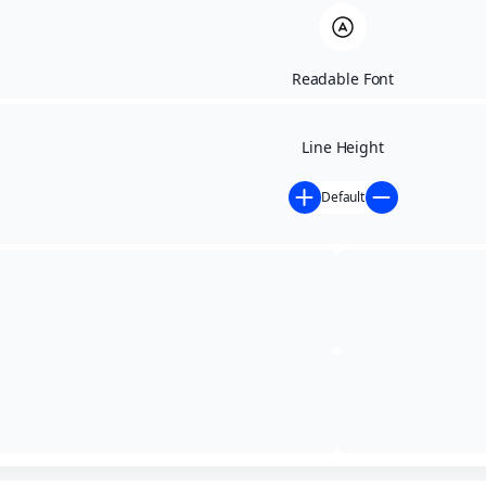
Readable Font
Line Height
Default
Início
»
Notícias
»
Julho Laranja / Mês de conscientização
sobre o TDAH
Julho Laranja / Mês de
conscientização sobre o