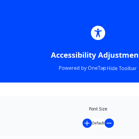
Accessibility Adjustmen
Powered by
OneTap
Hide Toolbar
Font Size
Default