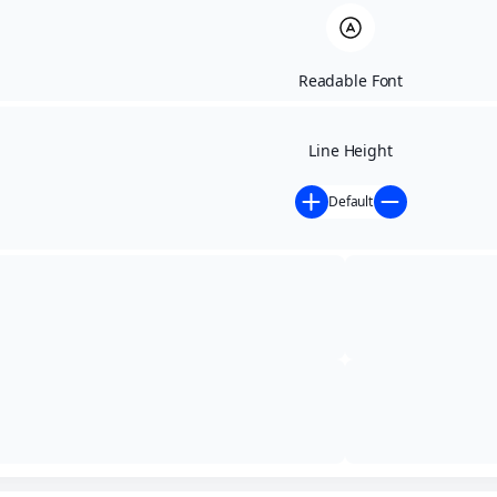
Readable Font
Line Height
Default
Papel da Câmara
Início
»
Papel da Câmara
O que faz a Câmara
Municipal?
Na câmara municipal (também chamada de câmara de