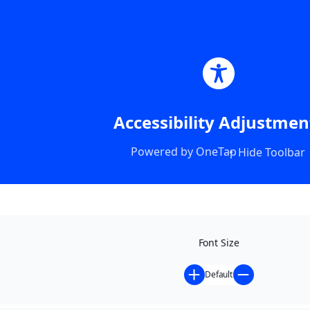
Accessibility Adjustmen
Powered by
OneTap
Hide Toolbar
Font Size
Default