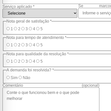
Se marcou
Serviço aplicado
*
Nota geral de satisfação
*
1
2
3
4
5
Nota para tempo de atendimento
*
1
2
3
4
5
Nota para qualidade da resolução
*
1
2
3
4
5
A demanda foi resolvida?
*
Sim
Não
Comentário (opcional)