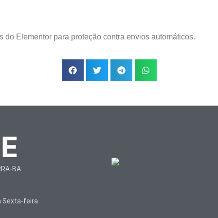
s do Elementor para proteção contra envios automáticos.
TE
RRA-BA
 Sexta-feira