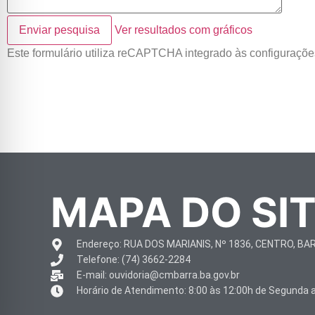
Enviar pesquisa
Ver resultados com gráficos
Este formulário utiliza reCAPTCHA integrado às configuraçõe
MAPA DO SI
Endereço: RUA DOS MARIANIS, Nº 1836, CENTRO, BA
Telefone: (74) 3662-2284
E-mail: ouvidoria@cmbarra.ba.gov.br
Horário de Atendimento: 8:00 às 12:00h de Segunda a