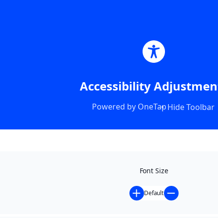
Accessibility Adjustmen
Powered by
OneTap
Hide Toolbar
Font Size
Default