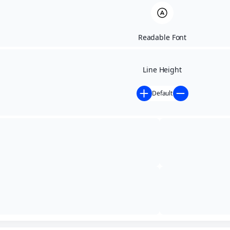
Readable Font
Line Height
Default
Início
»
Contratações Diretas
»
PUBLICAÇÃO
PRÉVIA – AVISO DE DISPENSA DE LICITAÇÃO –
ELABORAÇÃO DE PROJETO
PUBLICAÇÃO PRÉVIA
– AVISO DE DISPENSA