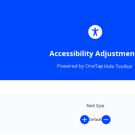
Accessibility Adjustmen
Powered by
OneTap
Hide Toolbar
Font Size
Default