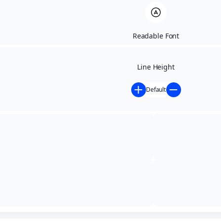
Readable Font
Line Height
Default
Início
»
Contratações Diretas - anteriores a 02/05/2024
»
RATIFICAÇÃO DA DISPENSA DE LICITAÇÃO 007; 008;
009 e 010/2023 – EXTRATO DO CONTRATO 009; 010; 011
e 012/2023