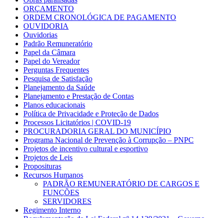
ORÇAMENTO
ORDEM CRONOLÓGICA DE PAGAMENTO
OUVIDORIA
Ouvidorias
Padrão Remuneratório
Papel da Câmara
Papel do Vereador
Perguntas Frequentes
Pesquisa de Satisfação
Planejamento da Saúde
Planejamento e Prestação de Contas
Planos educacionais
Política de Privacidade e Proteção de Dados
Processos Licitatórios | COVID-19
PROCURADORIA GERAL DO MUNICÍPIO
Programa Nacional de Prevenção à Corrupção – PNPC
Projetos de incentivo cultural e esportivo
Projetos de Leis
Proposituras
Recursos Humanos
PADRÃO REMUNERATÓRIO DE CARGOS E
FUNÇÕES
SERVIDORES
Regimento Interno