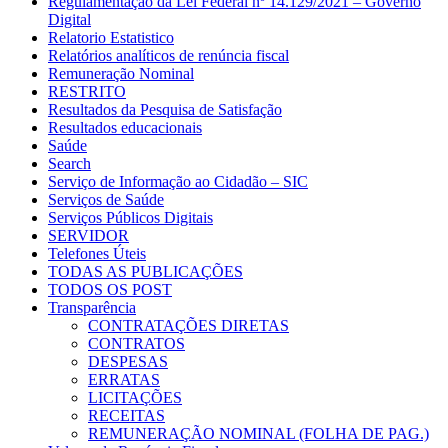
Regulamentação da Lei Federal nº 14.129/2021 – Governo
Digital
Relatorio Estatistico
Relatórios analíticos de renúncia fiscal
Remuneração Nominal
RESTRITO
Resultados da Pesquisa de Satisfação
Resultados educacionais
Saúde
Search
Serviço de Informação ao Cidadão – SIC
Serviços de Saúde
Serviços Públicos Digitais
SERVIDOR
Telefones Úteis
TODAS AS PUBLICAÇÕES
TODOS OS POST
Transparência
CONTRATAÇÕES DIRETAS
CONTRATOS
DESPESAS
ERRATAS
LICITAÇÕES
RECEITAS
REMUNERAÇÃO NOMINAL (FOLHA DE PAG.)