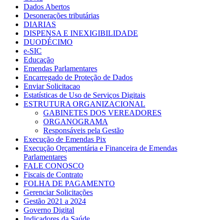
Dados Abertos
Desonerações tributárias
DIARIAS
DISPENSA E INEXIGIBILIDADE
DUODÉCIMO
e-SIC
Educação
Emendas Parlamentares
Encarregado de Proteção de Dados
Enviar Solicitacao
Estatísticas de Uso de Serviços Digitais
ESTRUTURA ORGANIZACIONAL
GABINETES DOS VEREADORES
ORGANOGRAMA
Responsáveis pela Gestão
Execução de Emendas Pix
Execução Orçamentária e Financeira de Emendas
Parlamentares
FALE CONOSCO
Fiscais de Contrato
FOLHA DE PAGAMENTO
Gerenciar Solicitações
Gestão 2021 a 2024
Governo Digital
Indicadores da Saúde