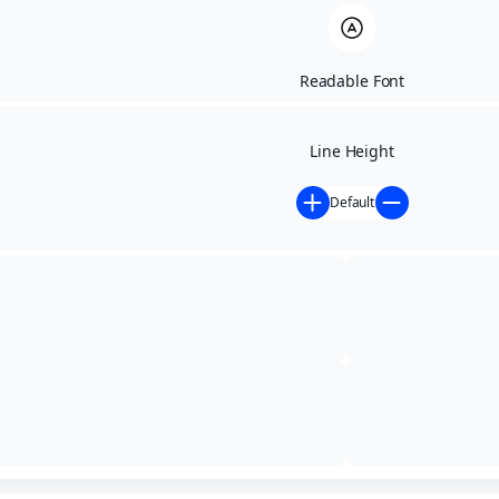
Readable Font
Line Height
Default
Início
»
Notícias
»
Transparência e fortalecimento da
comunicação institucional
Transparência e
fortalecimento da