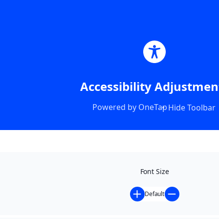
Accessibility Adjustmen
Powered by
OneTap
Hide Toolbar
Font Size
Default