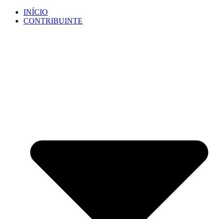
Ir
INÍCIO
para
CONTRIBUINTE
o
conteúdo