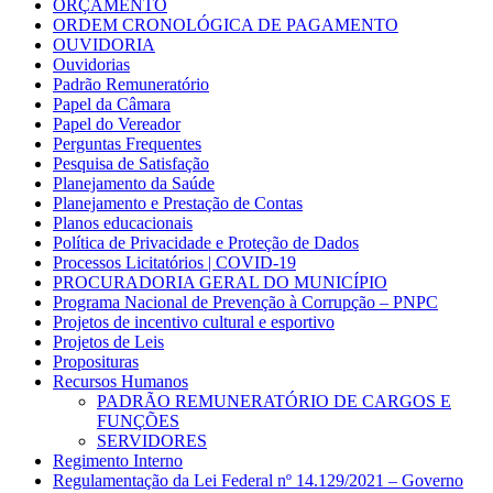
ORÇAMENTO
ORDEM CRONOLÓGICA DE PAGAMENTO
OUVIDORIA
Ouvidorias
Padrão Remuneratório
Papel da Câmara
Papel do Vereador
Perguntas Frequentes
Pesquisa de Satisfação
Planejamento da Saúde
Planejamento e Prestação de Contas
Planos educacionais
Política de Privacidade e Proteção de Dados
Processos Licitatórios | COVID-19
PROCURADORIA GERAL DO MUNICÍPIO
Programa Nacional de Prevenção à Corrupção – PNPC
Projetos de incentivo cultural e esportivo
Projetos de Leis
Proposituras
Recursos Humanos
PADRÃO REMUNERATÓRIO DE CARGOS E
FUNÇÕES
SERVIDORES
Regimento Interno
Regulamentação da Lei Federal nº 14.129/2021 – Governo