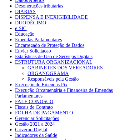
Dados Abertos
Desonerações tributárias
DIARIAS
DISPENSA E INEXIGIBILIDADE
DUODÉCIMO
e-SIC
Educação
Emendas Parlamentares
Encarregado de Proteção de Dados
Enviar Solicitacao
Estatísticas de Uso de Serviços Digitais
ESTRUTURA ORGANIZACIONAL
GABINETES DOS VEREADORES
ORGANOGRAMA
Responsáveis pela Gestão
Execução de Emendas Pix
Execução Orçamentária e Financeira de Emendas
Parlamentares
FALE CONOSCO
Fiscais de Contrato
FOLHA DE PAGAMENTO
Gerenciar Solicitações
Gestão 2021 a 2024
Governo Digital
Indicadores da Saúde