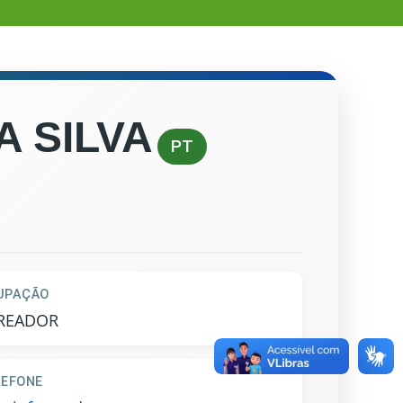
A SILVA
PT
UPAÇÃO
READOR
LEFONE