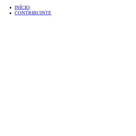
Ir
INÍCIO
para
CONTRIBUINTE
o
conteúdo