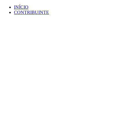
Ir
INÍCIO
para
CONTRIBUINTE
o
conteúdo