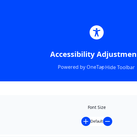
Accessibility Adjustmen
Powered by
OneTap
Hide Toolbar
Font Size
Default