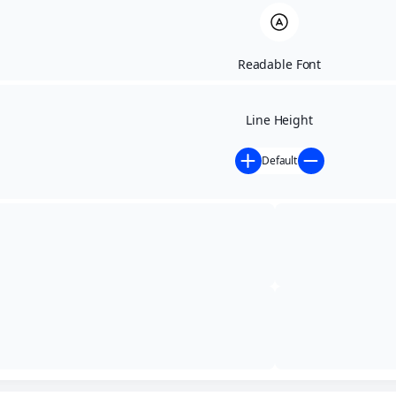
Readable Font
Line Height
Default
Início
»
Licitações - anteriores
»
ATA CARTA CONVITE
Nº 002/2022
ATA CARTA CONVITE
Nº 002/2022
agosto 26, 2022
,
4:22 pm
,
2022
,
Licitações - anteriores