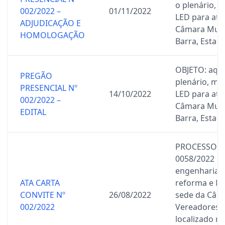
o plenário, 
002/2022 –
01/11/2022
LED para at
ADJUDICAÇÃO E
Câmara Muni
HOMOLOGAÇÃO
Barra, Estado
OBJETO: aqui
PREGÃO
plenário, mi
PRESENCIAL Nº
14/10/2022
LED para at
002/2022 –
Câmara Muni
EDITAL
Barra, Estad
PROCESSO A
0058/2022 C
engenharia e
ATA CARTA
reforma e M
CONVITE Nº
26/08/2022
sede da Câm
002/2022
Vereadores d
localizado na