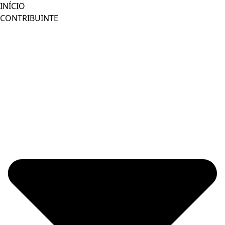
Ir
INÍCIO
para
CONTRIBUINTE
o
conteúdo