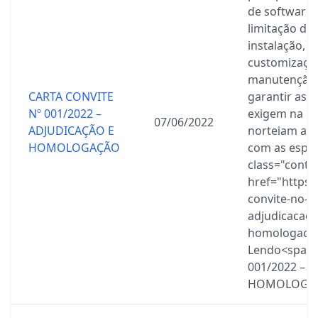
de software 
limitação de 
instalação, c
customização
manutenção 
CARTA CONVITE
garantir as a
Nº 001/2022 –
exigem na le
07/06/2022
ADJUDICAÇÃO E
norteiam a g
HOMOLOGAÇÃO
com as espec
class="conti
href="https:
convite-no-0
adjudicacao-
homologacao
Lendo<span>
001/2022 – 
HOMOLOGAÇ