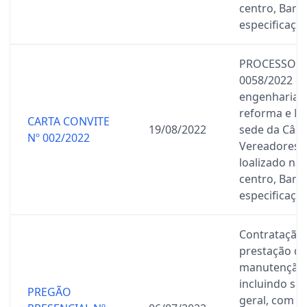
centro, Barr
especificaçõe
PROCESSO A
0058/2022 c
engenharia e
reforma e M
CARTA CONVITE
19/08/2022
sede da Câm
Nº 002/2022
Vereadores d
loalizado na 
centro, Barr
especificaçõe
Contratação
prestação de
manutenção p
incluindo se
PREGÃO
geral, com o