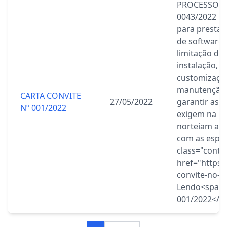
PROCESSO A
0043/2022 C
para prestaç
de software 
limitação de 
instalação, c
customização
manutenção 
CARTA CONVITE
27/05/2022
garantir as a
Nº 001/2022
exigem na le
norteiam a g
com as espec
class="conti
href="https:
convite-no-0
Lendo<span>
001/2022</s