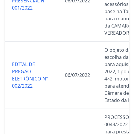
PRESENCIAL Nº
06/07/2022
acessórios g
001/2022
base na Tab
para manuten
da CAMARA 
VEREADORES
O objeto da p
escolha da p
EDITAL DE
para aquisiç
PREGÃO
2022, tipo c
06/07/2022
ELETRÔNICO Nº
4×2, motor f
002/2022
para atender
Câmara de ve
Estado da Ba
PROCESSO A
0043/2022 C
para prestaç