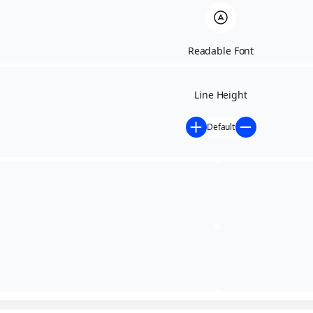
Readable Font
Line Height
Default
Início
/
Comissões - Pautas
Comissões - Pautas
Buscar: