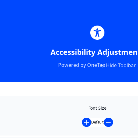
Accessibility Adjustmen
Powered by
OneTap
Hide Toolbar
Font Size
Default