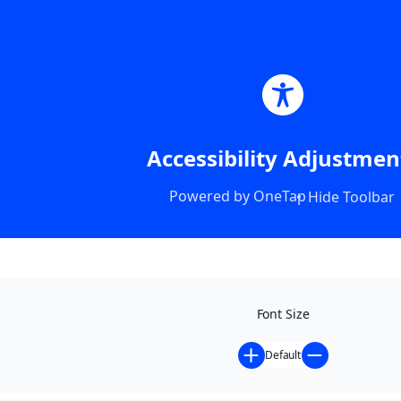
Accessibility Adjustmen
Powered by
OneTap
Hide Toolbar
Font Size
Default