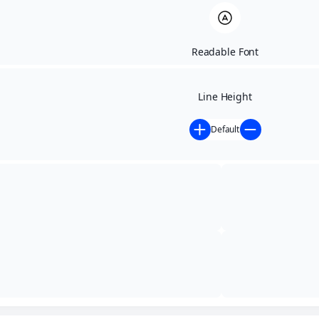
Readable Font
Line Height
Default
Início
»
Contratos
»
CONTRATO
ADMINISTRATIVO Nº 032/2025
DETALHES DO CONTRATO​
032/2025