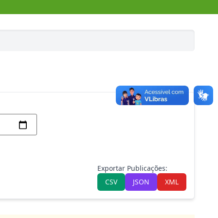
Exportar Publicações:
CSV
JSON
XML