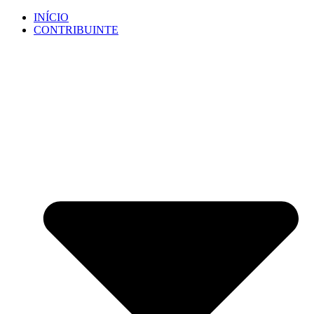
Ir
INÍCIO
para
CONTRIBUINTE
o
conteúdo