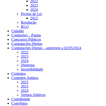
2022
2023
2024
Projeto de Lei
2022
Resolução
RLO
Cidadão
Comissões – Pautas
Concursos Públicos
Contratações Diretas
Contratações Diretas – anteriores a 02/05/2024
2022
2023
2024
Dispensa
Inexigibilidade
Contratos
Contratos Antigos
2022
2023
2024
Termos Aditivos
Contribuinte
Convênios