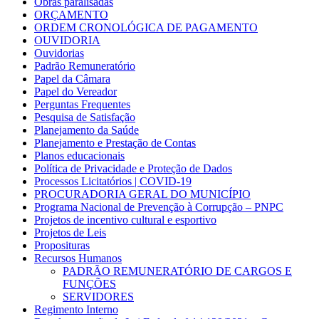
Obras paralisadas
ORÇAMENTO
ORDEM CRONOLÓGICA DE PAGAMENTO
OUVIDORIA
Ouvidorias
Padrão Remuneratório
Papel da Câmara
Papel do Vereador
Perguntas Frequentes
Pesquisa de Satisfação
Planejamento da Saúde
Planejamento e Prestação de Contas
Planos educacionais
Política de Privacidade e Proteção de Dados
Processos Licitatórios | COVID-19
PROCURADORIA GERAL DO MUNICÍPIO
Programa Nacional de Prevenção à Corrupção – PNPC
Projetos de incentivo cultural e esportivo
Projetos de Leis
Proposituras
Recursos Humanos
PADRÃO REMUNERATÓRIO DE CARGOS E
FUNÇÕES
SERVIDORES
Regimento Interno