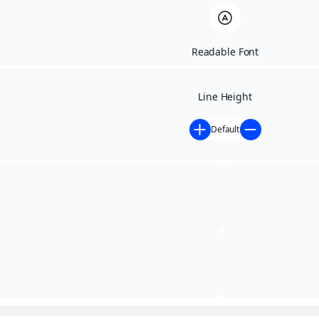
Readable Font
Line Height
Default
Início
»
Contratos
»
EXTRATO DE AUTORIZAÇÃO
E CONTRATO Nº 019/2025
DETALHES DO CONTRATO​
019/2025