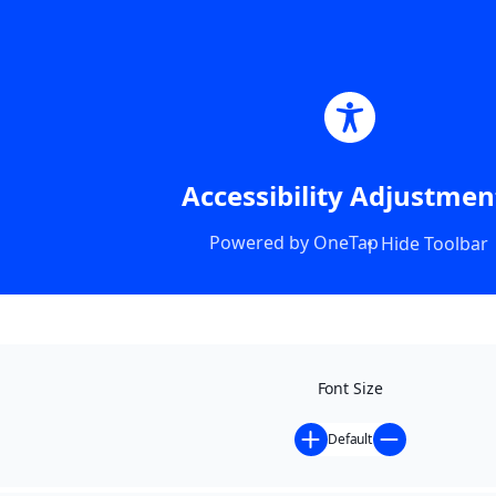
Accessibility Adjustmen
Powered by
OneTap
Hide Toolbar
Font Size
Default