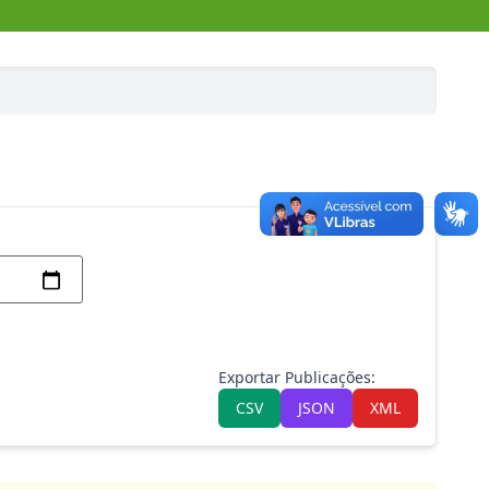
Exportar Publicações:
CSV
JSON
XML