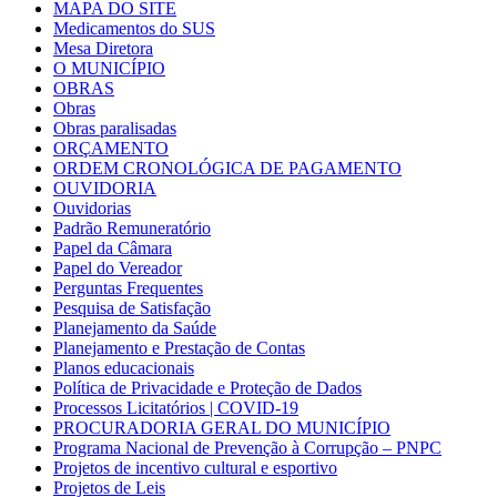
MAPA DO SITE
Medicamentos do SUS
Mesa Diretora
O MUNICÍPIO
OBRAS
Obras
Obras paralisadas
ORÇAMENTO
ORDEM CRONOLÓGICA DE PAGAMENTO
OUVIDORIA
Ouvidorias
Padrão Remuneratório
Papel da Câmara
Papel do Vereador
Perguntas Frequentes
Pesquisa de Satisfação
Planejamento da Saúde
Planejamento e Prestação de Contas
Planos educacionais
Política de Privacidade e Proteção de Dados
Processos Licitatórios | COVID-19
PROCURADORIA GERAL DO MUNICÍPIO
Programa Nacional de Prevenção à Corrupção – PNPC
Projetos de incentivo cultural e esportivo
Projetos de Leis