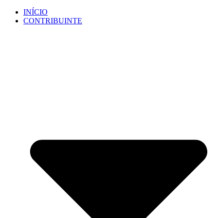
Ir
INÍCIO
para
CONTRIBUINTE
o
conteúdo