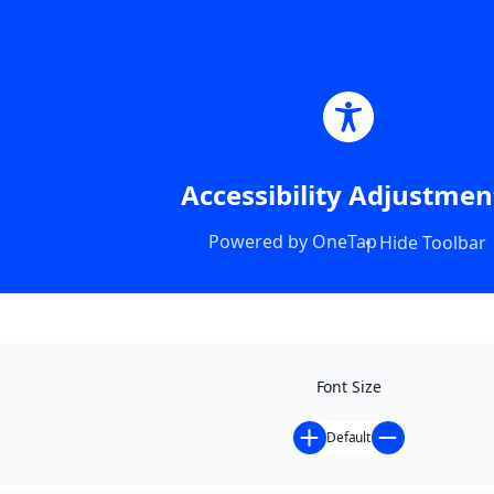
Accessibility Adjustmen
Powered by
OneTap
Hide Toolbar
Font Size
Default