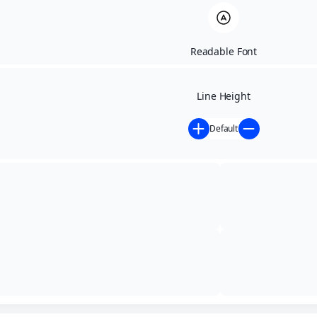
Readable Font
Line Height
Default
Início
»
Atos Oficiais
»
PORTARIA 013/2026
PORTARIA 013/2026
junho 1, 2026
,
1:47 pm
,
Atos Oficiais
,
Portaria
Exonera a Sr.ª EMILLY STEFANY BARBOSA RODRIGUES
do Cargo de ASSESSORA PARLAMENTAR do Vereador
Silvio Pereira da Silva e dá outras providências.