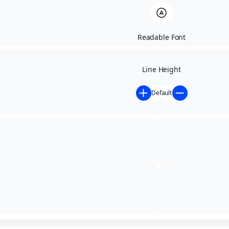
Nomeia o Sr. APARECIDO SOUZA DA CRUZ para ocupar o
Cargo de ASSESSOR PARLAMENTAR do Vereador Silvio
Readable Font
Pereira da Silva e dá outras providências.
Line Height
PORTARIA 016 2026 NOMEIA APARECIDO ASS1 SILVIO
Baixar
Default
COMPARTILHE